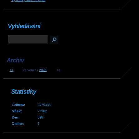
Vyhledávání
Archiv
<<
červenec /
2026
>>
Statistiky
Celkem:
2475335
Měsíc:
27962
Den:
598
Online:
5