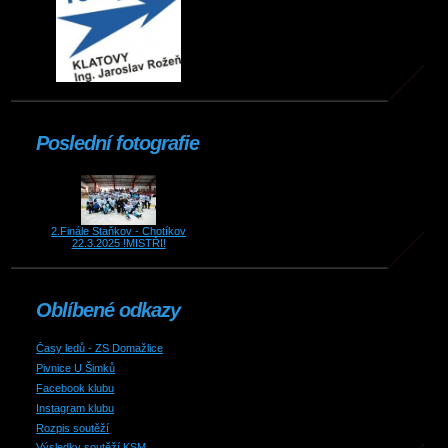
Poslední fotografie
2.Finále Staňkov - Chotíkov
22.3.2025 !MISTŘI!
Oblíbené odkazy
Časy ledů - ZS Domažlice
Pivnice U Šimků
Facebook klubu
Instagram klubu
Rozpis soutěží
Výsledky soutěží KSM