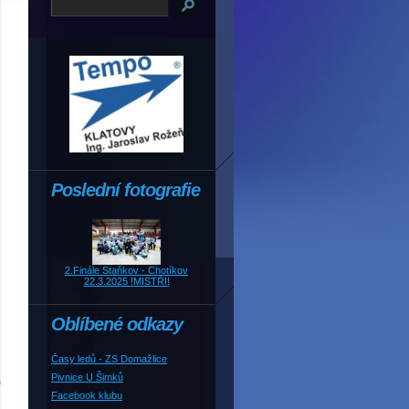
Poslední fotografie
2.Finále Staňkov - Chotíkov
22.3.2025 !MISTŘI!
Oblíbené odkazy
Časy ledů - ZS Domažlice
Pivnice U Šimků
Facebook klubu