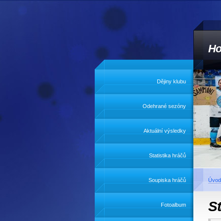
Ho
Dějiny klubu
Odehrané sezóny
Aktuální výsledky
Statistika hráčů
Soupiska hráčů
Úvod
St
Fotoalbum