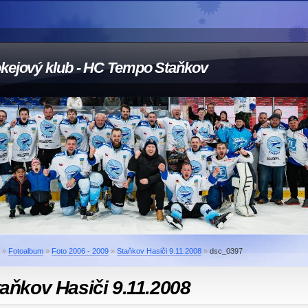
kejový klub - HC Tempo Staňkov
»
Fotoalbum
»
Foto 2006 - 2009
»
Staňkov Hasiči 9.11.2008
»
dsc_0397
aňkov Hasiči 9.11.2008