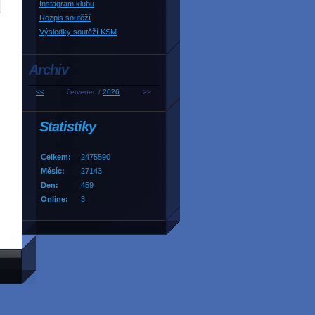
Instagram klubu
Rozpis soutěží
Výsledky soutěží KSM
Archiv
<<
červenec /
2026
>>
Statistiky
Celkem:
2475590
Měsíc:
27143
Den:
459
Online:
3