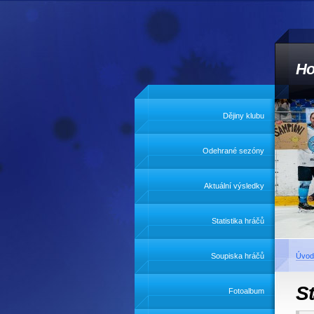
Ho
Dějiny klubu
Odehrané sezóny
Aktuální výsledky
Statistika hráčů
Soupiska hráčů
Úvod
St
Fotoalbum