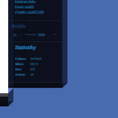
Instagram klubu
Rozpis soutěží
Výsledky soutěží KSM
Archiv
<<
červenec /
2026
>>
Statistiky
Celkem:
2474563
Měsíc:
29172
Den:
637
Online:
19