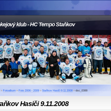
kejový klub - HC Tempo Staňkov
»
Fotoalbum
»
Foto 2006 - 2009
»
Staňkov Hasiči 9.11.2008
»
dsc_0388
aňkov Hasiči 9.11.2008