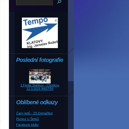
Poslední fotografie
2.Finále Staňkov - Chotíkov
22.3.2025 !MISTŘI!
Oblíbené odkazy
Časy ledů - ZS Domažlice
Pivnice U Šimků
Facebook klubu