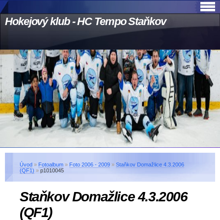
Hokejový klub - HC Tempo Staňkov
Úvod
»
Fotoalbum
»
Foto 2006 - 2009
»
Staňkov Domažlice 4.3.2006
(QF1)
»
p1010045
Staňkov Domažlice 4.3.2006
(QF1)