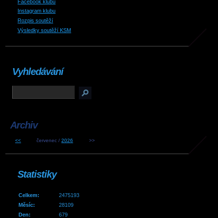
Facebook klubu
Instagram klubu
Rozpis soutěží
Výsledky soutěží KSM
Vyhledávání
Archiv
<<
červenec /
2026
>>
Statistiky
Celkem:
2475193
Měsíc:
28109
Den:
679