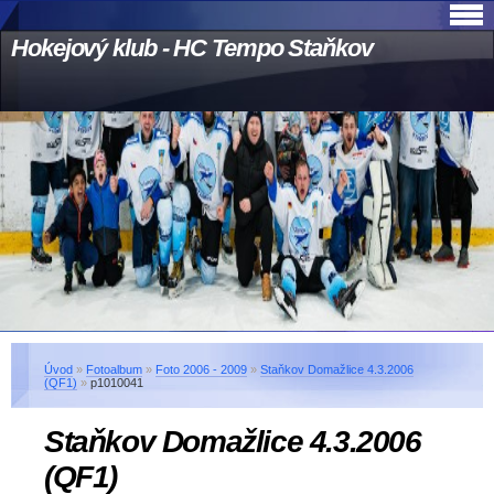
Hokejový klub - HC Tempo Staňkov
Úvod
»
Fotoalbum
»
Foto 2006 - 2009
»
Staňkov Domažlice 4.3.2006
(QF1)
»
p1010041
Staňkov Domažlice 4.3.2006
(QF1)