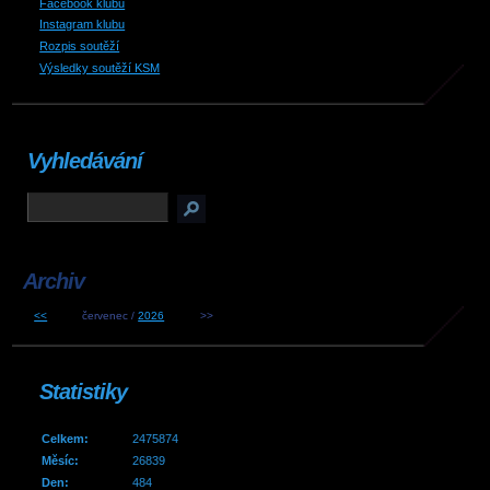
Facebook klubu
Instagram klubu
Rozpis soutěží
Výsledky soutěží KSM
Vyhledávání
Archiv
<<
červenec /
2026
>>
Statistiky
Celkem:
2475874
Měsíc:
26839
Den:
484