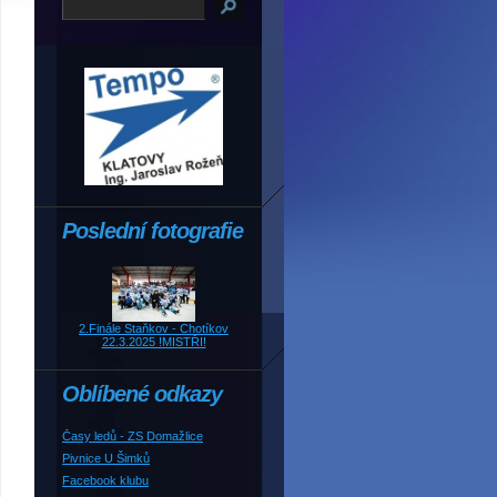
Poslední fotografie
2.Finále Staňkov - Chotíkov
22.3.2025 !MISTŘI!
Oblíbené odkazy
Časy ledů - ZS Domažlice
Pivnice U Šimků
Facebook klubu