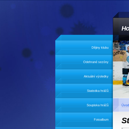
Ho
Dějiny klubu
Odehrané sezóny
Aktuální výsledky
Statistika hráčů
Soupiska hráčů
Úvod
St
Fotoalbum