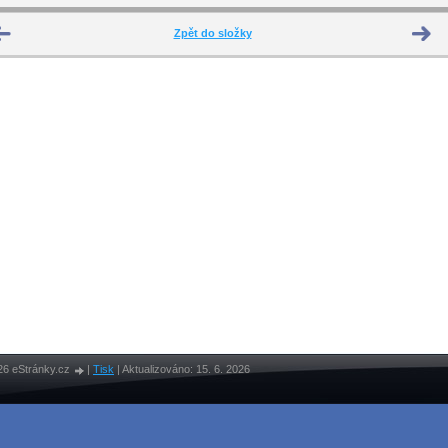
Zpět do složky
26 eStránky.cz
|
Tisk
|
Aktualizováno: 15. 6. 2026