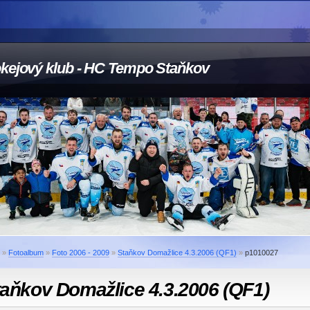
kejový klub - HC Tempo Staňkov
»
Fotoalbum
»
Foto 2006 - 2009
»
Staňkov Domažlice 4.3.2006 (QF1)
»
p1010027
aňkov Domažlice 4.3.2006 (QF1)