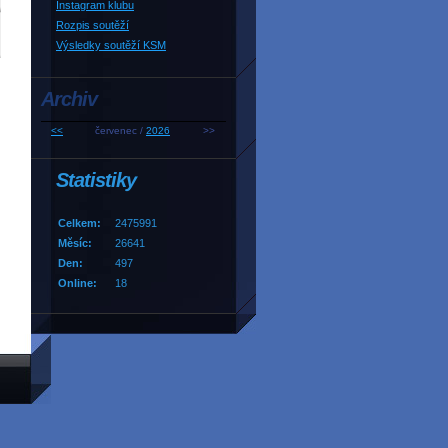
Instagram klubu
Rozpis soutěží
Výsledky soutěží KSM
Archiv
<<
červenec /
2026
>>
Statistiky
Celkem:
2475991
Měsíc:
26641
Den:
497
Online:
18