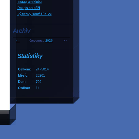
Instagram klubu
Rozpis soutěží
Výsledky soutěží KSM
Archiv
<<
červenec /
2026
>>
Statistiky
Celkem:
2475014
Měsíc:
28201
Den:
709
Online:
11