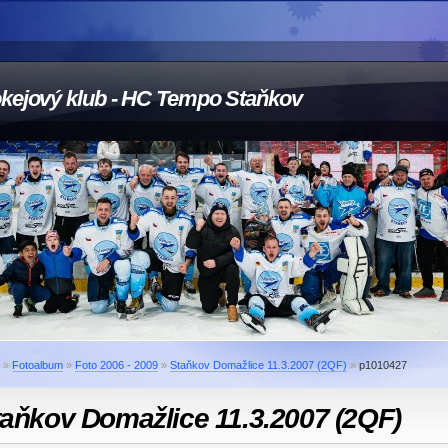
kejový klub - HC Tempo Staňkov
»
Fotoalbum
»
Foto 2006 - 2009
»
Staňkov Domažlice 11.3.2007 (2QF)
»
p1010427
aňkov Domažlice 11.3.2007 (2QF)