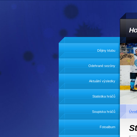
Ho
Dějiny klubu
Odehrané sezóny
Aktuální výsledky
Statistika hráčů
Soupiska hráčů
Úvod
St
Fotoalbum