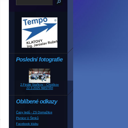
Poslední fotografie
2.Finále Staňkov - Chotíkov
22.3.2025 !MISTŘI!
Oblíbené odkazy
Časy ledů - ZS Domažlice
Pivnice U Šimků
Facebook klubu