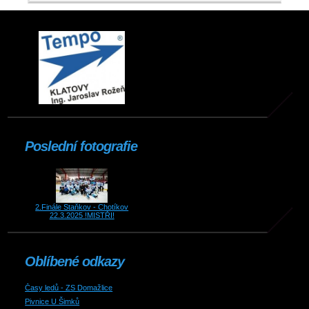
Poslední fotografie
2.Finále Staňkov - Chotíkov
22.3.2025 !MISTŘI!
Oblíbené odkazy
Časy ledů - ZS Domažlice
Pivnice U Šimků