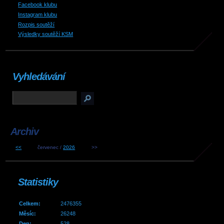
Facebook klubu
Instagram klubu
Rozpis soutěží
Výsledky soutěží KSM
Vyhledávání
Archiv
<<
červenec /
2026
>>
Statistiky
Celkem:
2476355
Měsíc:
26248
Den:
528