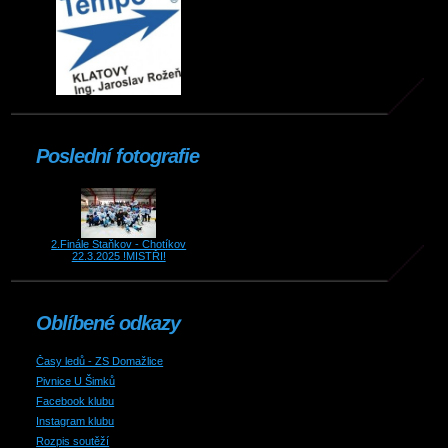
Poslední fotografie
2.Finále Staňkov - Chotíkov
22.3.2025 !MISTŘI!
Oblíbené odkazy
Časy ledů - ZS Domažlice
Pivnice U Šimků
Facebook klubu
Instagram klubu
Rozpis soutěží