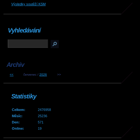
Výsledky soutěží KSM
Vyhledávání
Archiv
<<
červenec /
2026
>>
Statistiky
Celkem:
2476958
Měsíc:
25236
Den:
571
Online:
19