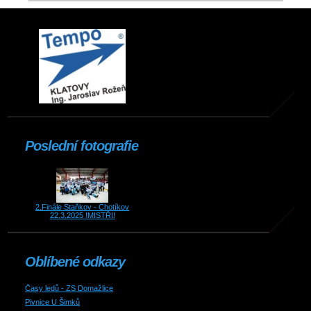
Poslední fotografie
2.Finále Staňkov - Chotíkov
22.3.2025 !MISTŘI!
Oblíbené odkazy
Časy ledů - ZS Domažlice
Pivnice U Šimků