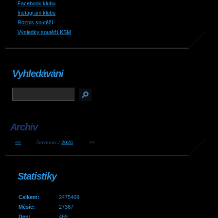
Facebook klubu
Instagram klubu
Rozpis soutěží
Výsledky soutěží KSM
Vyhledávání
Archiv
<<
červenec /
2026
>>
Statistiky
Celkem:
2475469
Měsíc:
27367
Den:
469