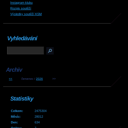
Instagram klubu
Rozpis soutěží
Výsledky soutěží KSM
Vyhledávání
Archiv
<<
červenec /
2026
>>
Statistiky
Celkem:
2475304
Měsíc:
28012
Den:
634
Online:
7