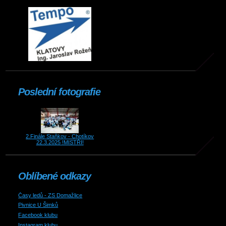
Poslední fotografie
2.Finále Staňkov - Chotíkov
22.3.2025 !MISTŘI!
Oblíbené odkazy
Časy ledů - ZS Domažlice
Pivnice U Šimků
Facebook klubu
Instagram klubu