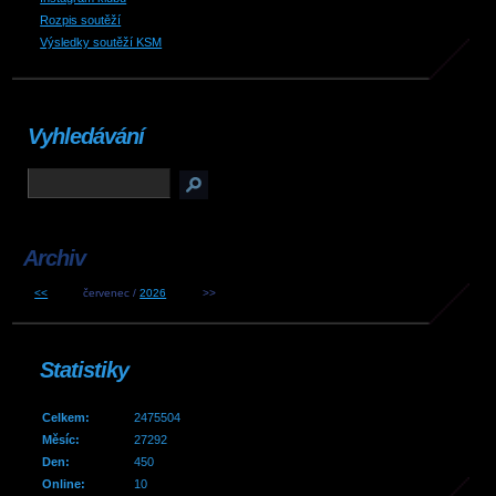
Rozpis soutěží
Výsledky soutěží KSM
Vyhledávání
Archiv
<<
červenec /
2026
>>
Statistiky
Celkem:
2475504
Měsíc:
27292
Den:
450
Online:
10