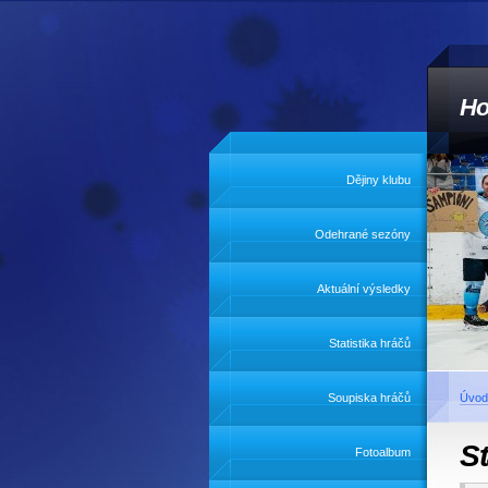
Ho
Dějiny klubu
Odehrané sezóny
Aktuální výsledky
Statistika hráčů
Soupiska hráčů
Úvod
St
Fotoalbum