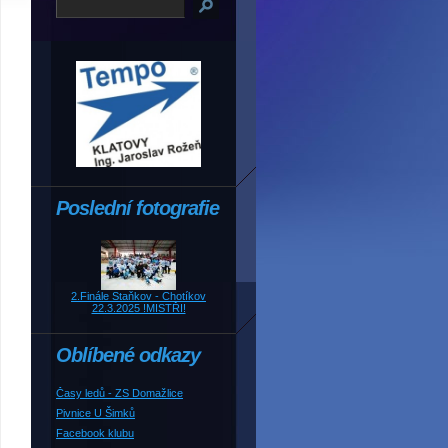
Poslední fotografie
2.Finále Staňkov - Chotíkov
22.3.2025 !MISTŘI!
Oblíbené odkazy
Časy ledů - ZS Domažlice
Pivnice U Šimků
Facebook klubu