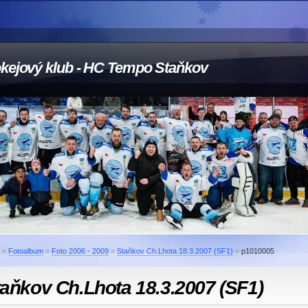
kejový klub - HC Tempo Staňkov
»
Fotoalbum
»
Foto 2006 - 2009
»
Staňkov Ch.Lhota 18.3.2007 (SF1)
»
p1010005
aňkov Ch.Lhota 18.3.2007 (SF1)