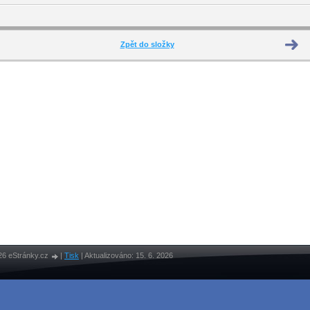
Zpět do složky
26 eStránky.cz
|
Tisk
|
Aktualizováno: 15. 6. 2026