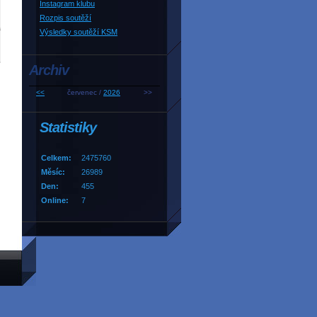
Instagram klubu
Rozpis soutěží
Výsledky soutěží KSM
Archiv
<<
červenec /
2026
>>
Statistiky
Celkem:
2475760
Měsíc:
26989
Den:
455
Online:
7