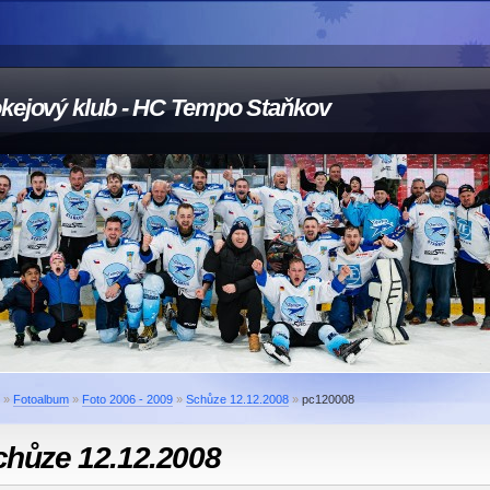
kejový klub - HC Tempo Staňkov
»
Fotoalbum
»
Foto 2006 - 2009
»
Schůze 12.12.2008
»
pc120008
chůze 12.12.2008