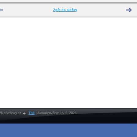
Zpět do složky
26 eStránky.cz
|
Tisk
|
Aktualizováno: 15. 6. 2026