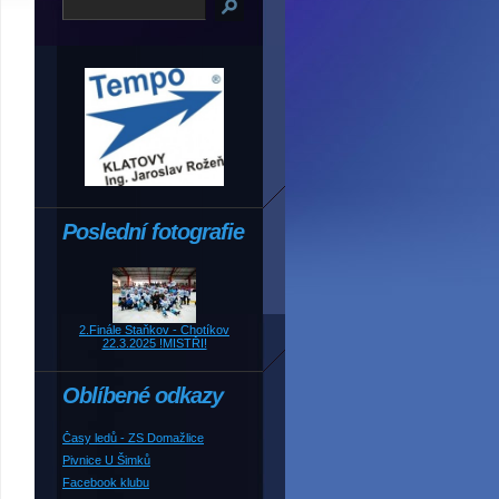
Poslední fotografie
2.Finále Staňkov - Chotíkov
22.3.2025 !MISTŘI!
Oblíbené odkazy
Časy ledů - ZS Domažlice
Pivnice U Šimků
Facebook klubu