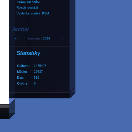
Instagram klubu
Rozpis soutěží
Výsledky soutěží KSM
Archiv
<<
červenec /
2026
>>
Statistiky
Celkem:
2475427
Měsíc:
27637
Den:
515
Online:
6