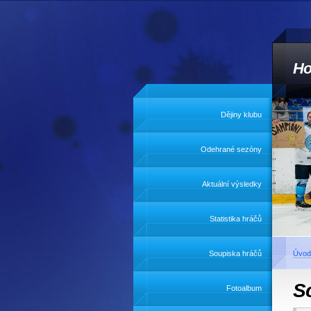
Ho
Dějiny klubu
Odehrané sezóny
Aktuální výsledky
Statistika hráčů
Soupiska hráčů
Úvod
S
Fotoalbum