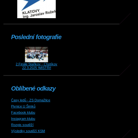
Poslední fotografie
2.Finále Staňkov - Chotíkov
22.3.2025 !MISTŘI!
Oblíbené odkazy
Časy ledů - ZS Domažlice
Pivnice U Šimků
Facebook klubu
Instagram klubu
Rozpis soutěží
Výsledky soutěží KSM