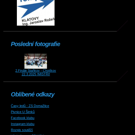
Poslední fotografie
2.Finále Staňkov - Chotíkov
22.3.2025 !MISTŘI!
Oblíbené odkazy
Časy ledů - ZS Domažlice
Pivnice U Šimků
Facebook klubu
Instagram klubu
Rozpis soutěží