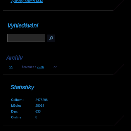
Výsledky soutěží KSM
Vyhledávání
Archiv
<<
červenec /
2026
>>
Statistiky
Celkem:
2475298
Měsíc:
28018
Den:
633
Online:
8