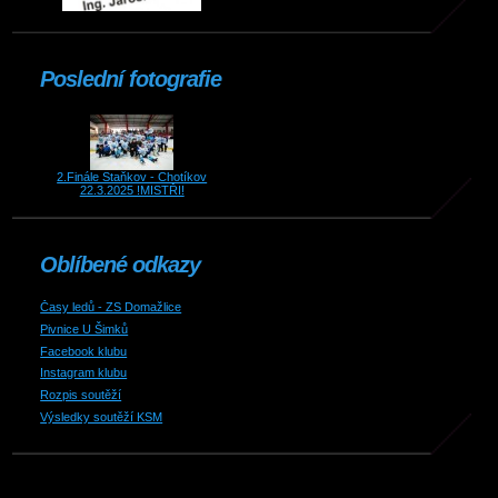
Poslední fotografie
2.Finále Staňkov - Chotíkov
22.3.2025 !MISTŘI!
Oblíbené odkazy
Časy ledů - ZS Domažlice
Pivnice U Šimků
Facebook klubu
Instagram klubu
Rozpis soutěží
Výsledky soutěží KSM