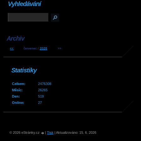
Vyhledávání
Archiv
<<
červenec /
2026
>>
Statistiky
Celkem:
2476308
Měsíc:
26265
Den:
519
Online:
27
© 2026 eStránky.cz
|
Tisk
|
Aktualizováno: 15. 6. 2026