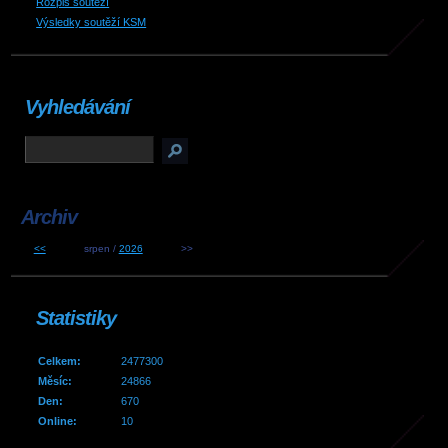
Rozpis soutěží
Výsledky soutěží KSM
Vyhledávání
Archiv
<<
srpen /
2026
>>
Statistiky
Celkem:
2477300
Měsíc:
24866
Den:
670
Online:
10