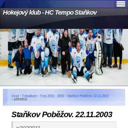
Hokejový klub - HC Tempo Staňkov
Úvod
»
Fotoalbum
»
Foto 2002 - 2005
»
Staňkov Poběžov. 22.11.2003
»
p3030011
Staňkov Poběžov. 22.11.2003