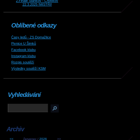
2.Finále Staňkov - Chotíkov
22.3.2025 !MISTŘI!
Oblíbené odkazy
Časy ledů - ZS Domažlice
Pivnice U Šimků
Facebook klubu
Instagram klubu
Rozpis soutěží
Výsledky soutěží KSM
Vyhledávání
Archiv
<<
červenec /
2026
>>