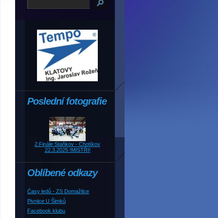
Poslední fotografie
2.Finále Staňkov - Chotíkov
22.3.2025 !MISTŘI!
Oblíbené odkazy
Časy ledů - ZS Domažlice
Pivnice U Šimků
Facebook klubu