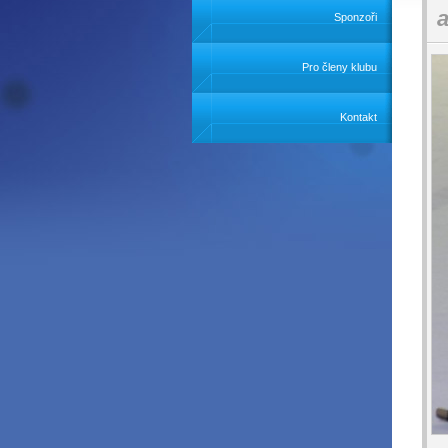
a
Sponzoři
Pro členy klubu
Kontakt