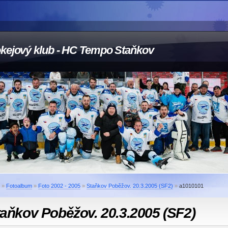
kejový klub - HC Tempo Staňkov
»
Fotoalbum
»
Foto 2002 - 2005
»
Staňkov Poběžov. 20.3.2005 (SF2)
»
a1010101
aňkov Poběžov. 20.3.2005 (SF2)