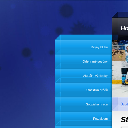
Ho
Dějiny klubu
Odehrané sezóny
Aktuální výsledky
Statistika hráčů
Soupiska hráčů
Úvod
St
Fotoalbum