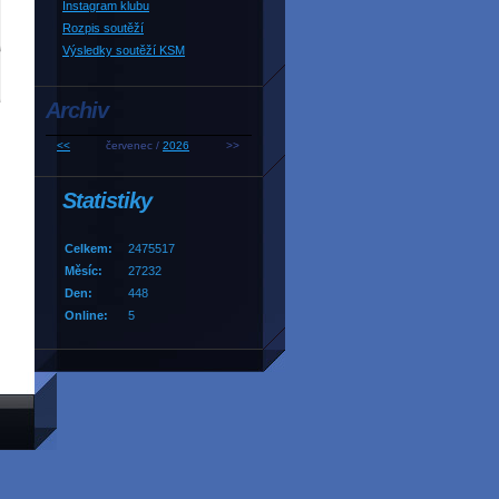
Instagram klubu
Rozpis soutěží
Výsledky soutěží KSM
Archiv
<<
červenec /
2026
>>
Statistiky
Celkem:
2475517
Měsíc:
27232
Den:
448
Online:
5