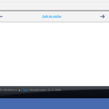
Zpět do složky
26 eStránky.cz
|
Tisk
|
Aktualizováno: 15. 6. 2026