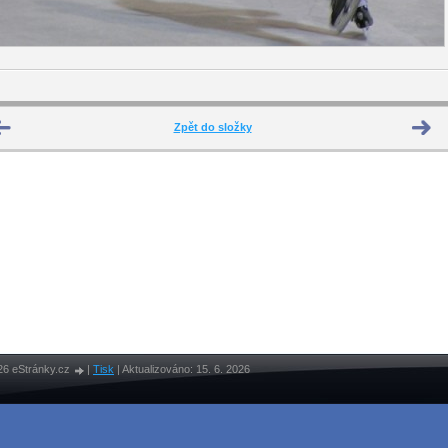
Zpět do složky
26 eStránky.cz
|
Tisk
|
Aktualizováno: 15. 6. 2026