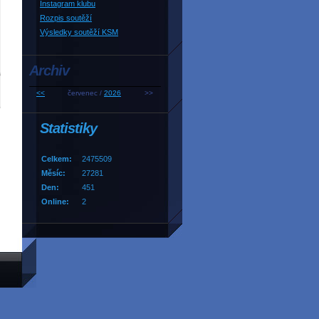
Instagram klubu
Rozpis soutěží
Výsledky soutěží KSM
Archiv
<<
červenec /
2026
>>
Statistiky
Celkem:
2475509
Měsíc:
27281
Den:
451
Online:
2