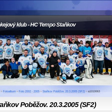
kejový klub - HC Tempo Staňkov
»
Fotoalbum
»
Foto 2002 - 2005
»
Staňkov Poběžov. 20.3.2005 (SF2)
»
a1010063
aňkov Poběžov. 20.3.2005 (SF2)