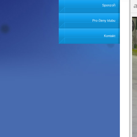
a
Sponzoři
Pro členy klubu
Kontakt