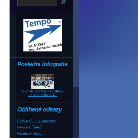
Poslední fotografie
2.Finále Staňkov - Chotíkov
22.3.2025 !MISTŘI!
Oblíbené odkazy
Časy ledů - ZS Domažlice
Pivnice U Šimků
Facebook klubu