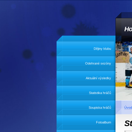
Ho
Dějiny klubu
Odehrané sezóny
Aktuální výsledky
Statistika hráčů
Soupiska hráčů
Úvod
St
Fotoalbum