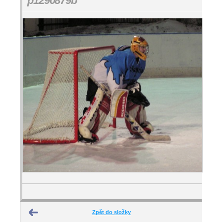
p1290879b
Zpět do složky