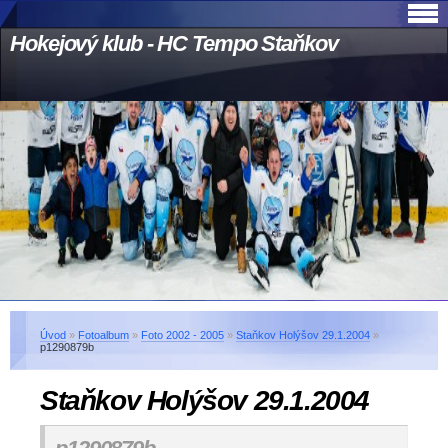
Hokejový klub - HC Tempo Staňkov
Úvod
»
Fotoalbum
»
Foto 2002 - 2005
»
Staňkov Holýšov 29.1.2004
»
p1290879b
Staňkov Holýšov 29.1.2004