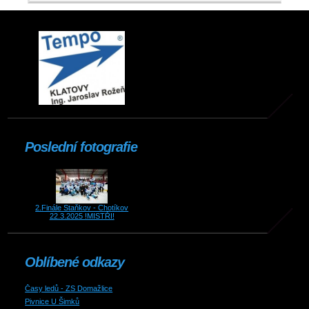
Poslední fotografie
2.Finále Staňkov - Chotíkov
22.3.2025 !MISTŘI!
Oblíbené odkazy
Časy ledů - ZS Domažlice
Pivnice U Šimků