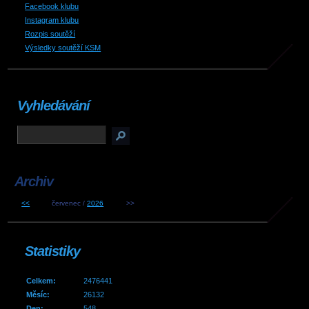
Facebook klubu
Instagram klubu
Rozpis soutěží
Výsledky soutěží KSM
Vyhledávání
Archiv
<<
červenec /
2026
>>
Statistiky
Celkem:
2476441
Měsíc:
26132
Den:
548