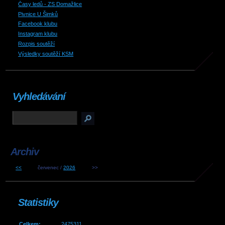
Časy ledů - ZS Domažlice
Pivnice U Šimků
Facebook klubu
Instagram klubu
Rozpis soutěží
Výsledky soutěží KSM
Vyhledávání
Archiv
<<
červenec /
2026
>>
Statistiky
Celkem:
2475311