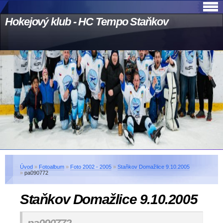
Hokejový klub - HC Tempo Staňkov
Úvod
»
Fotoalbum
»
Foto 2002 - 2005
»
Staňkov Domažlice 9.10.2005
»
pa090772
Staňkov Domažlice 9.10.2005