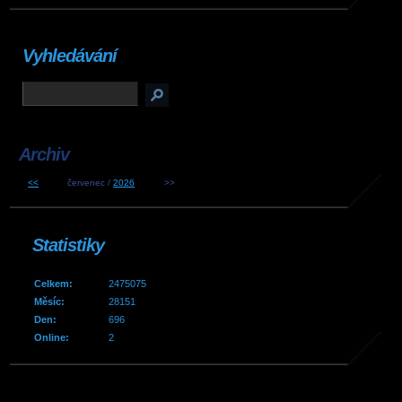
Vyhledávání
Archiv
<<
červenec /
2026
>>
Statistiky
Celkem:
2475075
Měsíc:
28151
Den:
696
Online:
2