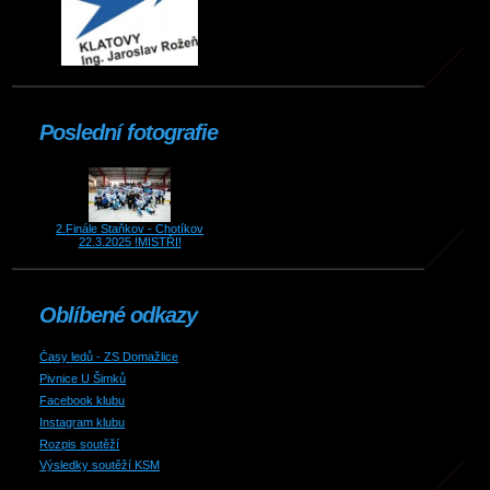
Poslední fotografie
2.Finále Staňkov - Chotíkov
22.3.2025 !MISTŘI!
Oblíbené odkazy
Časy ledů - ZS Domažlice
Pivnice U Šimků
Facebook klubu
Instagram klubu
Rozpis soutěží
Výsledky soutěží KSM