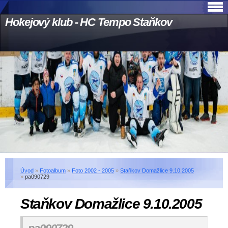
Hokejový klub - HC Tempo Staňkov
Úvod
»
Fotoalbum
»
Foto 2002 - 2005
»
Staňkov Domažlice 9.10.2005
»
pa090729
Staňkov Domažlice 9.10.2005