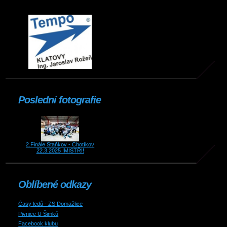
Poslední fotografie
2.Finále Staňkov - Chotíkov
22.3.2025 !MISTŘI!
Oblíbené odkazy
Časy ledů - ZS Domažlice
Pivnice U Šimků
Facebook klubu