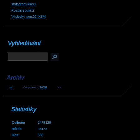
Instagram klubu
Rozpis soutěží
Výsledky soutěží KSM
Vyhledávání
Archiv
<<
červenec /
2026
>>
Statistiky
Celkem:
2475128
Měsíc:
28135
Den:
688