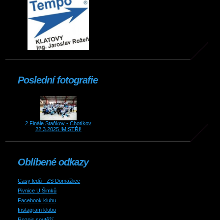
Poslední fotografie
2.Finále Staňkov - Chotíkov
22.3.2025 !MISTŘI!
Oblíbené odkazy
Časy ledů - ZS Domažlice
Pivnice U Šimků
Facebook klubu
Instagram klubu
Rozpis soutěží