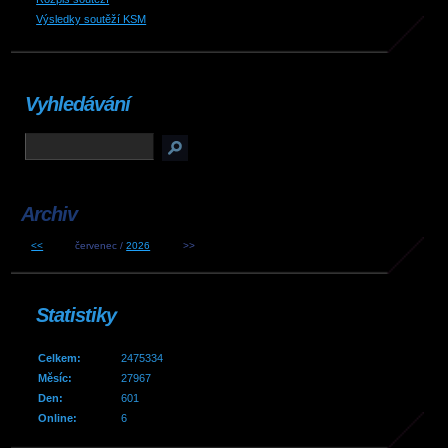
Výsledky soutěží KSM
Vyhledávání
Archiv
<<
červenec /
2026
>>
Statistiky
Celkem:
2475334
Měsíc:
27967
Den:
601
Online:
6