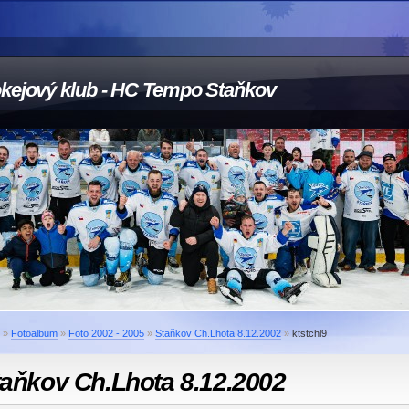
kejový klub - HC Tempo Staňkov
»
Fotoalbum
»
Foto 2002 - 2005
»
Staňkov Ch.Lhota 8.12.2002
»
ktstchl9
taňkov Ch.Lhota 8.12.2002