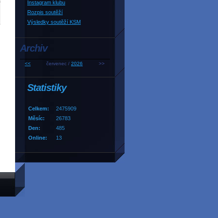
Instagram klubu
Rozpis soutěží
Výsledky soutěží KSM
Archiv
<<
červenec /
2026
>>
Statistiky
Celkem:
2475909
Měsíc:
26783
Den:
485
Online:
13