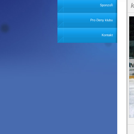
k
Sponzoři
Pro členy klubu
Kontakt