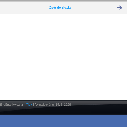
Zpět do složky
26 eStránky.cz
|
Tisk
|
Aktualizováno: 15. 6. 2026