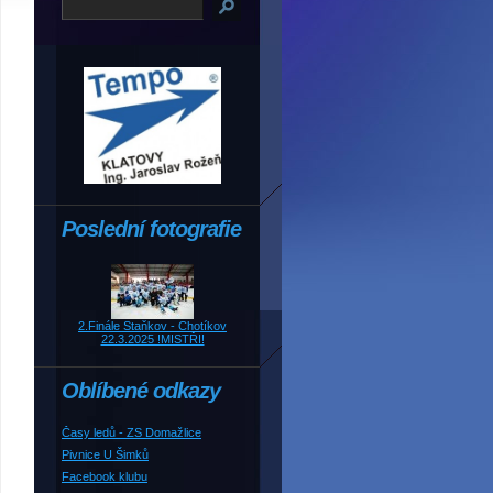
Poslední fotografie
2.Finále Staňkov - Chotíkov
22.3.2025 !MISTŘI!
Oblíbené odkazy
Časy ledů - ZS Domažlice
Pivnice U Šimků
Facebook klubu