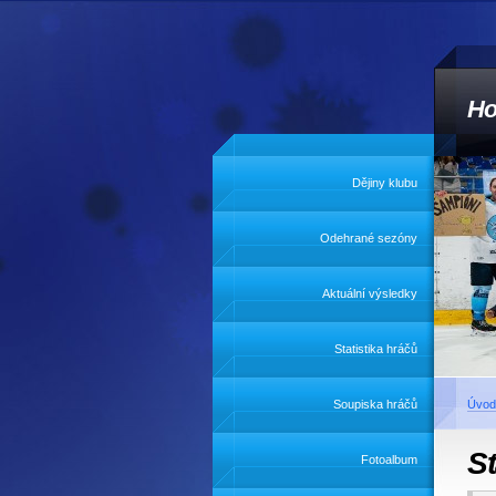
Ho
Dějiny klubu
Odehrané sezóny
Aktuální výsledky
Statistika hráčů
Soupiska hráčů
Úvod
S
Fotoalbum