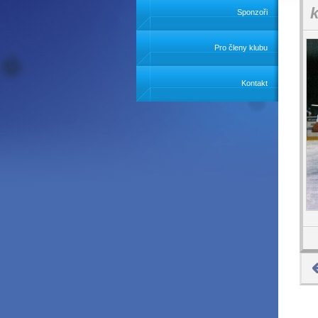
k
Sponzoři
Pro členy klubu
Kontakt