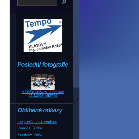
Poslední fotografie
2.Finále Staňkov - Chotíkov
22.3.2025 !MISTŘI!
Oblíbené odkazy
Časy ledů - ZS Domažlice
Pivnice U Šimků
Facebook klubu