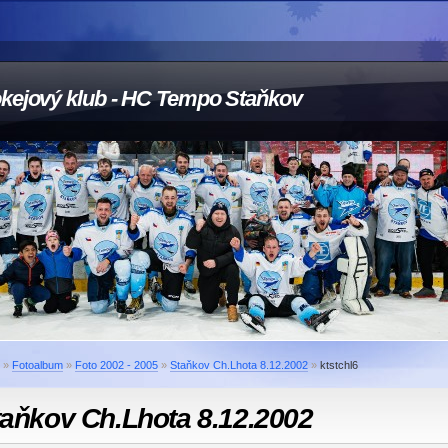
kejový klub - HC Tempo Staňkov
»
Fotoalbum
»
Foto 2002 - 2005
»
Staňkov Ch.Lhota 8.12.2002
»
ktstchl6
taňkov Ch.Lhota 8.12.2002