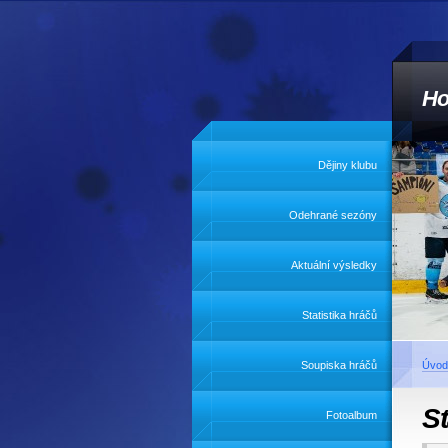
Ho
Dějiny klubu
Odehrané sezóny
Aktuální výsledky
Statistika hráčů
Soupiska hráčů
Úvod
S
Fotoalbum