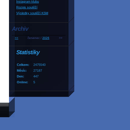
Instagram klubu
Rozpis soutěží
Výsledky soutěží KSM
Archiv
<<
červenec /
2026
>>
Statistiky
Celkem:
2475540
Měsíc:
27187
Den:
447
Online:
5