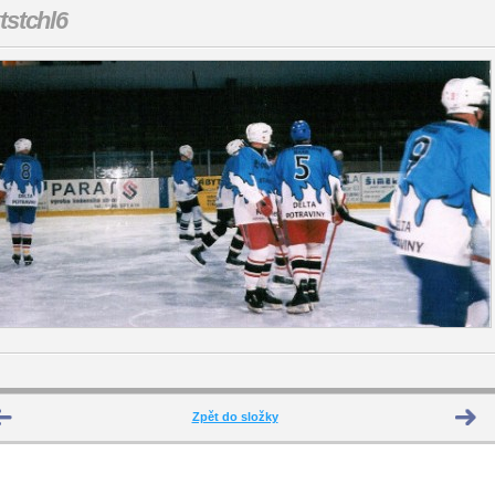
tstchl6
Zpět do složky