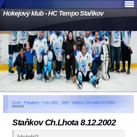
Hokejový klub - HC Tempo Staňkov
Úvod
»
Fotoalbum
»
Foto 2002 - 2005
»
Staňkov Ch.Lhota 8.12.2002
»
ktstchl1
Staňkov Ch.Lhota 8.12.2002