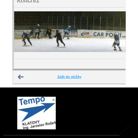
ktstchl1
Zpět do složky