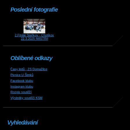
Poslední fotografie
2.Finále Staňkov - Chotíkov
22.3.2025 !MISTŘI!
Oblíbené odkazy
Časy ledů - ZS Domažlice
Pivnice U Šimků
Facebook klubu
Instagram klubu
Rozpis soutěží
Výsledky soutěží KSM
Vyhledávání