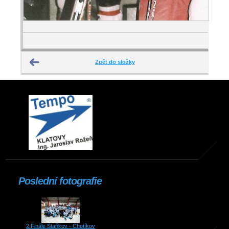
Zpět do složky
Poslední fotografie
2.Finále Staňkov - Chotíkov