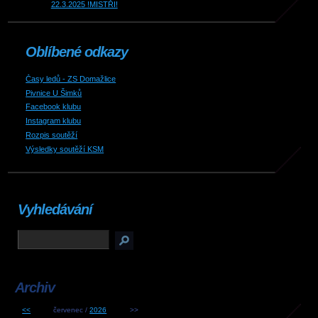
22.3.2025 !MISTŘI!
Oblíbené odkazy
Časy ledů - ZS Domažlice
Pivnice U Šimků
Facebook klubu
Instagram klubu
Rozpis soutěží
Výsledky soutěží KSM
Vyhledávání
Archiv
<<
červenec /
2026
>>