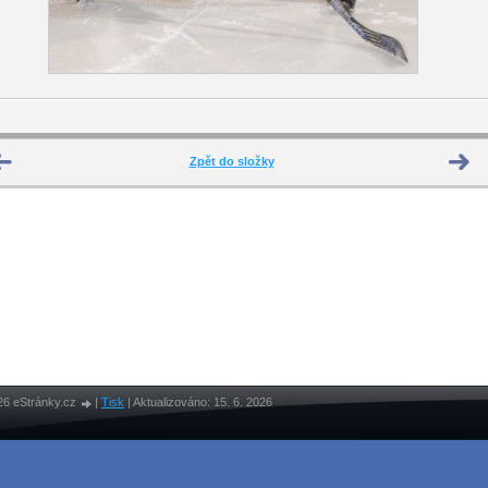
Zpět do složky
26 eStránky.cz
|
Tisk
|
Aktualizováno: 15. 6. 2026