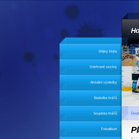
Ho
Dějiny klubu
Odehrané sezóny
Aktuální výsledky
Statistika hráčů
Soupiska hráčů
Úvod
Pl
Fotoalbum