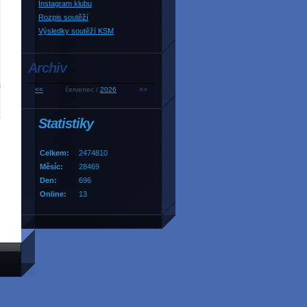
Instagram klubu
Rozpis soutěží
Výsledky soutěží KSM
Archiv
<<
červenec /
2026
>>
Statistiky
Celkem:
2474810
Měsíc:
28469
Den:
696
Online:
13