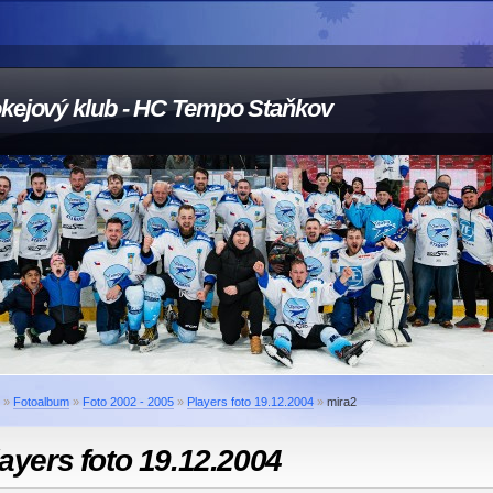
kejový klub - HC Tempo Staňkov
»
Fotoalbum
»
Foto 2002 - 2005
»
Players foto 19.12.2004
»
mira2
ayers foto 19.12.2004