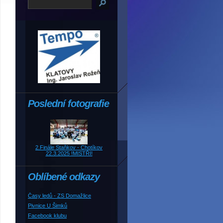
Poslední fotografie
2.Finále Staňkov - Chotíkov
22.3.2025 !MISTŘI!
Oblíbené odkazy
Časy ledů - ZS Domažlice
Pivnice U Šimků
Facebook klubu