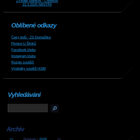
2.Finále Staňkov - Chotíkov
22.3.2025 !MISTŘI!
Oblíbené odkazy
Časy ledů - ZS Domažlice
Pivnice U Šimků
Facebook klubu
Instagram klubu
Rozpis soutěží
Výsledky soutěží KSM
Vyhledávání
Archiv
<<
červenec /
2026
>>