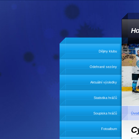
Ho
Dějiny klubu
Odehrané sezóny
Aktuální výsledky
Statistika hráčů
Soupiska hráčů
Úvod
Cy
Fotoalbum