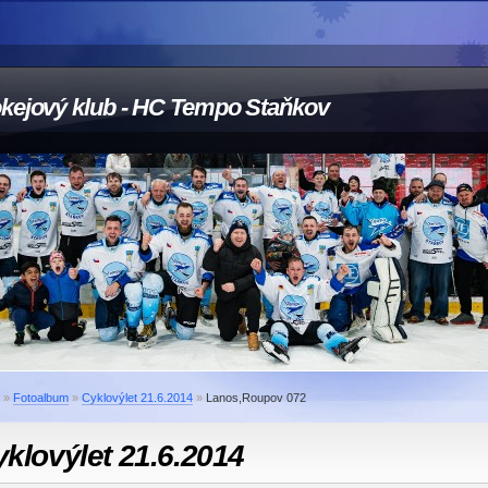
kejový klub - HC Tempo Staňkov
»
Fotoalbum
»
Cyklovýlet 21.6.2014
»
Lanos,Roupov 072
klovýlet 21.6.2014