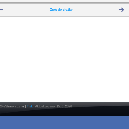
Zpět do složky
26 eStránky.cz
|
Tisk
|
Aktualizováno: 15. 6. 2026