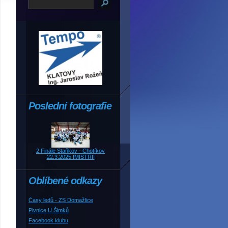
Poslední fotografie
2.Finále Staňkov - Chotíkov
22.3.2025 !MISTŘI!
Oblíbené odkazy
Časy ledů - ZS Domažlice
Pivnice U Šimků
Facebook klubu