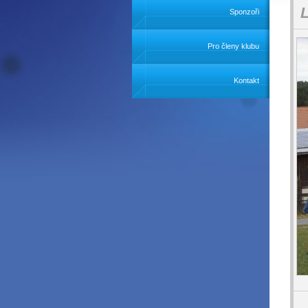
L
Sponzoři
Pro členy klubu
Kontakt