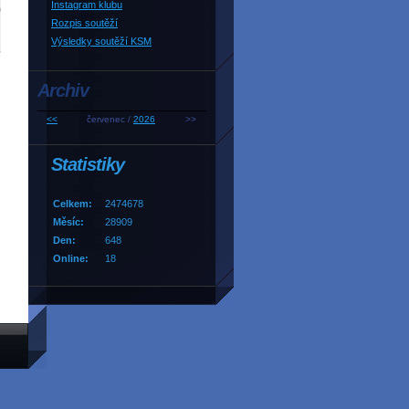
Instagram klubu
Rozpis soutěží
Výsledky soutěží KSM
Archiv
<<
červenec /
2026
>>
Statistiky
Celkem:
2474678
Měsíc:
28909
Den:
648
Online:
18