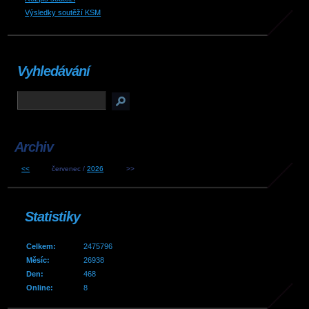
Výsledky soutěží KSM
Vyhledávání
Archiv
<<
červenec /
2026
>>
Statistiky
Celkem:
2475796
Měsíc:
26938
Den:
468
Online:
8