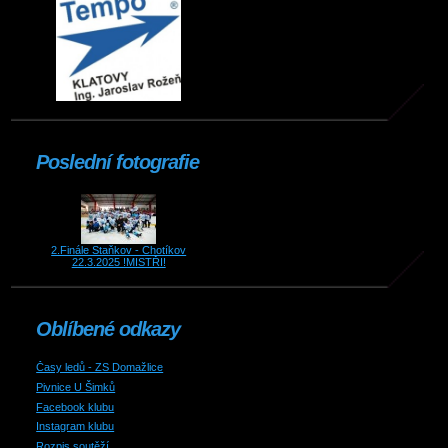
Poslední fotografie
2.Finále Staňkov - Chotíkov
22.3.2025 !MISTŘI!
Oblíbené odkazy
Časy ledů - ZS Domažlice
Pivnice U Šimků
Facebook klubu
Instagram klubu
Rozpis soutěží