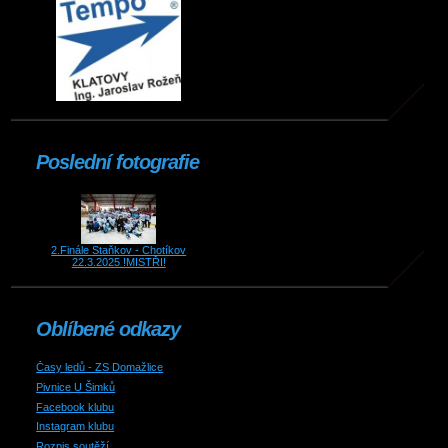
Poslední fotografie
2.Finále Staňkov - Chotíkov
22.3.2025 !MISTŘI!
Oblíbené odkazy
Časy ledů - ZS Domažlice
Pivnice U Šimků
Facebook klubu
Instagram klubu
Rozpis soutěží