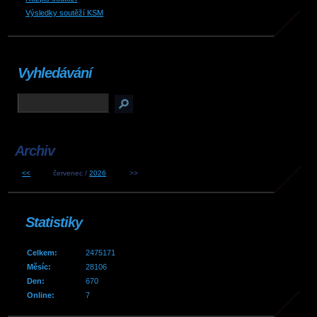
Výsledky soutěží KSM
Vyhledávání
Archiv
<<
červenec /
2026
>>
Statistiky
Celkem:
2475171
Měsíc:
28106
Den:
670
Online:
7