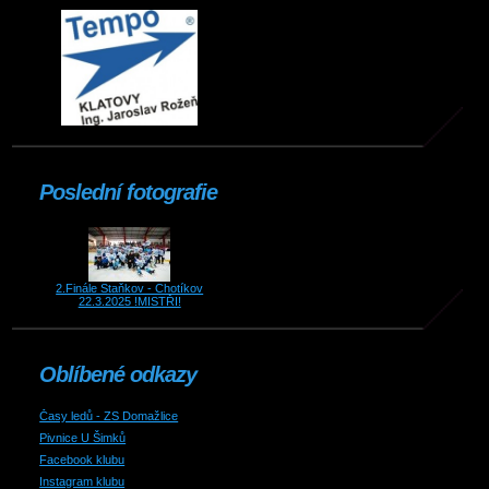
Poslední fotografie
2.Finále Staňkov - Chotíkov
22.3.2025 !MISTŘI!
Oblíbené odkazy
Časy ledů - ZS Domažlice
Pivnice U Šimků
Facebook klubu
Instagram klubu