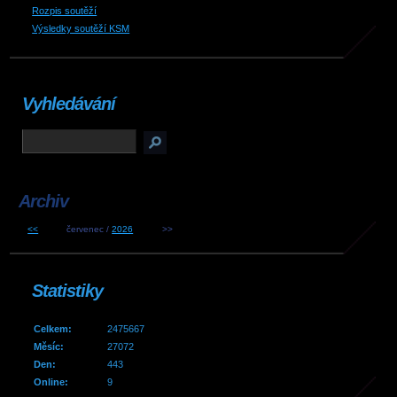
Rozpis soutěží
Výsledky soutěží KSM
Vyhledávání
Archiv
<<
červenec /
2026
>>
Statistiky
Celkem:
2475667
Měsíc:
27072
Den:
443
Online:
9