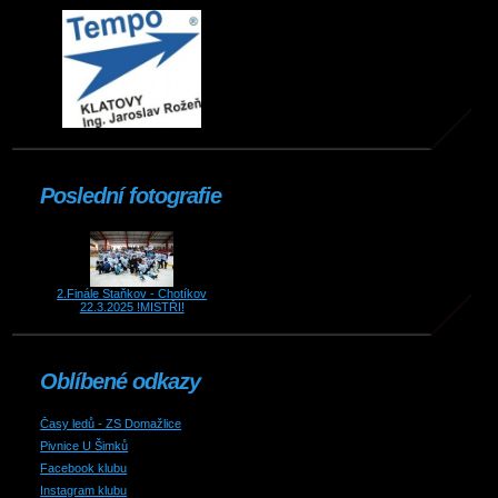
Poslední fotografie
2.Finále Staňkov - Chotíkov
22.3.2025 !MISTŘI!
Oblíbené odkazy
Časy ledů - ZS Domažlice
Pivnice U Šimků
Facebook klubu
Instagram klubu