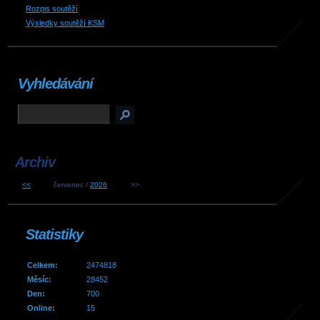
Rozpis soutěží
Výsledky soutěží KSM
Vyhledávání
Archiv
<<
červenec /
2026
>>
Statistiky
Celkem:
2474818
Měsíc:
28452
Den:
700
Online:
15