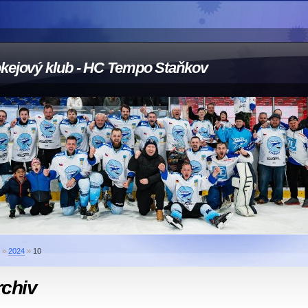
kejový klub - HC Tempo Staňkov
»
2024
»
10
rchiv