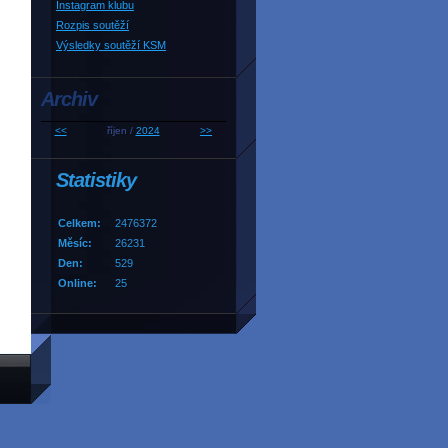
Instagram klubu
Rozpis soutěží
Výsledky soutěží KSM
Archiv
<<
říjen /
2024
>>
Statistiky
Celkem:
2476372
Měsíc:
26231
Den:
529
Online:
25