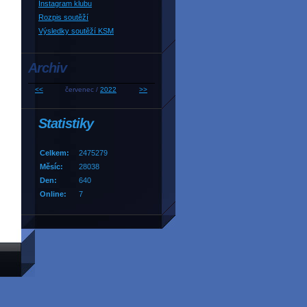
Instagram klubu
Rozpis soutěží
Výsledky soutěží KSM
Archiv
<<
červenec /
2022
>>
Statistiky
Celkem:
2475279
Měsíc:
28038
Den:
640
Online:
7