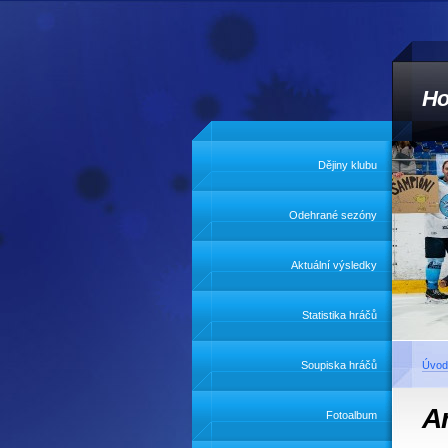
Ho
Dějiny klubu
Odehrané sezóny
Aktuální výsledky
Statistika hráčů
Soupiska hráčů
Úvod
A
Fotoalbum