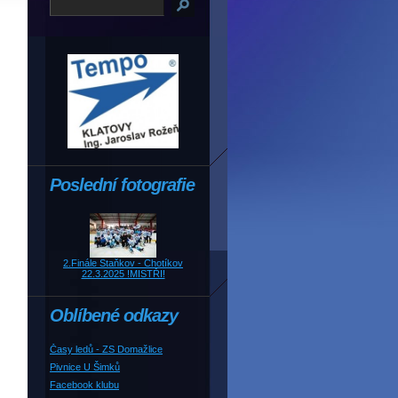
Poslední fotografie
2.Finále Staňkov - Chotíkov
22.3.2025 !MISTŘI!
Oblíbené odkazy
Časy ledů - ZS Domažlice
Pivnice U Šimků
Facebook klubu