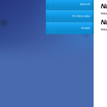
N
Sponzoři
Neby
Pro členy klubu
N
Kontakt
Neby