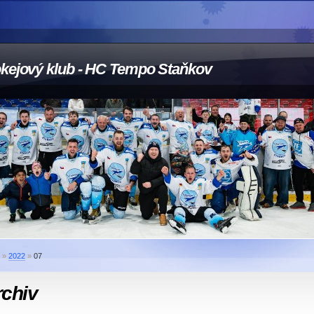
kejový klub - HC Tempo Staňkov
»
2022
»
07
rchiv